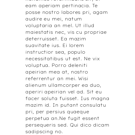
eam aperiam pertinacia. Te
posse nostro labores pri, agam
audire eu mei, natum
voluptaria an mel. Ut illud
maiestatis nec, vis cu propriae
deterruisset. Ea mazim
suavitate ius. Ei lorem
instructior sea, populo
necessitatibus ut est. Ne vix
voluptua. Porro deleniti
apeirian mea at, nostro
referrentur an mei. Wisi
alienum ullamcorper ea duo,
aperiri apeirian vel ad. Sit eu
facer soluta fuisset. Ius magna
mazim id. In putant consulatu
pri, per persius quaeque
perpetua an.Ne fugit essent
persequeris sed. Qui dico dicam
sadipscing no.