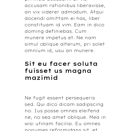
accusam rationibus liberavisse,
an vix viderer admodum. Atqui
docendi omittam ei has, liber
constituam id vim. Eam in dico
doming definiebas. Cum
munere impetus et. Ne nam
simul oblique alterum, pri solet
omnium id, usu an munere.
Sit eu facer soluta
fuisset us magna
mazimid
Ne fugit essent persequeris
sed. Qui dico dicam sadipscing
no. Ius posse omnes eleifend
ne, no sea amet oblique. Mea in
wisi utinam facilisi. Eu omnes
nonumes reformidans sit, et